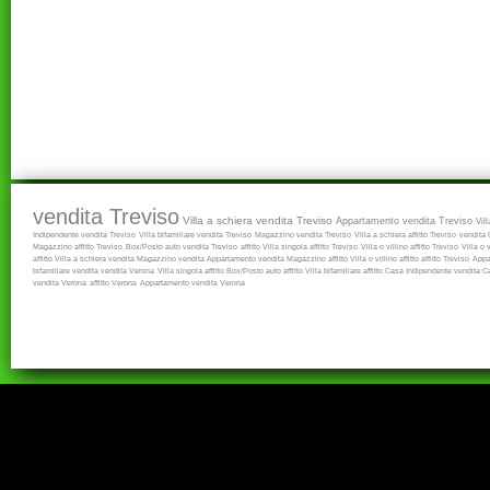
vendita Treviso
Villa a schiera vendita Treviso
Appartamento vendita Treviso
Vil
Indipendente vendita Treviso
Villa bifamiliare vendita Treviso
Magazzino vendita Treviso
Villa a schiera affitto Treviso
vendita
Magazzino affitto Treviso
Box/Posto auto vendita Treviso
affitto
Villa singola affitto Treviso
Villa o villino affitto Treviso
Villa o 
affitto
Villa a schiera vendita
Magazzino vendita
Appartamento vendita
Magazzino affitto
Villa o villino affitto
affitto Treviso
Appa
bifamiliare vendita
vendita Verona
Villa singola affitto
Box/Posto auto affitto
Villa bifamiliare affitto
Casa Indipendente vendita
Ca
vendita Verona
affitto Verona
Appartamento vendita Verona