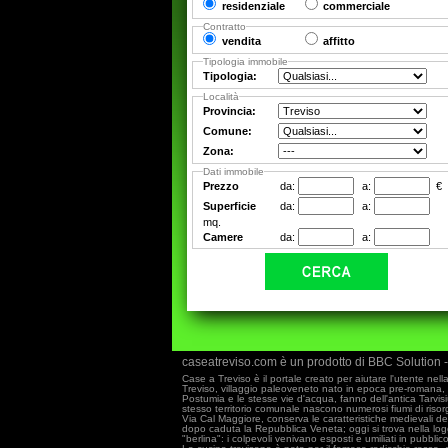
residenziale
commerciale
Contratto
vendita
affitto
Tipologia immobile
Tipologia:
Località
Provincia:
Comune:
Zona:
Dati immobile
Prezzo
da:
a:
€
Superficie
da:
a:
mq.
Camere
da:
a:
caseatreviso.com è un prodotto di BBC Solution - 
Case a Treviso è il portale creato per aiutare l'utente nella 
Treviso, villaggio paleoveneto nato in epoca pre-romana, 
Postumia e le stesse vie d'acqua, fanno dell'antica Tarvisi
stesso territorio comunale nascono numerosi fiumi di risorg
Via Cal Maggiore, conserva le caratteristiche medievali del
dopo caduta la Repubblica Veneta; oggi si trova nella lo
"berlina": i colpevoli venivano esposti e umiliati in pubbli