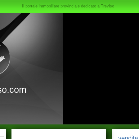
Il portale immobiliare provinciale dedicato a Treviso
so.com
vendita