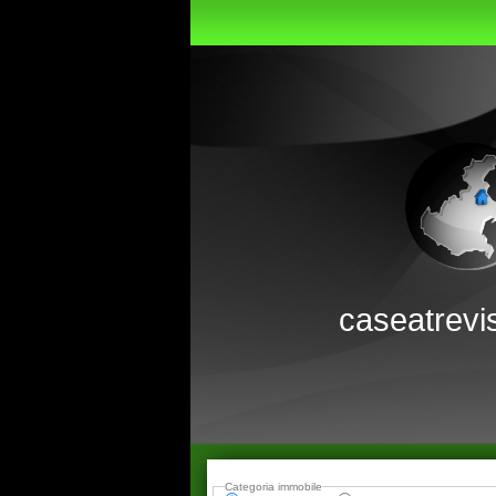
caseatrevi
Categoria immobile