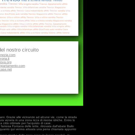
Villa a schiera vendita Treviso
ndita Treviso
Villa singola vendita Treviso
Appartamento affitto
ndente vendita Treviso
Villa bifamiliare vendita Treviso
Magazzino
a a schiera affitto Treviso
Casa Indipendente affitto Treviso
vendita
Villa
eviso
Box/Posto auto vendita Treviso
Magazzino affitto Treviso
affitto
Treviso
Villa o villino affitto Treviso
Villa o villino vendita Treviso
to Treviso
Villa a schiera affitto
Villa a schiera vendita
Magazzino vendita
ta
Magazzino affitto
Villa o villino affitto
affitto Treviso
Appartamento
 vendita
Villa singola vendita
Villa bifamiliare vendita
Villa singola affitto
Posto auto affitto
Villa bifamiliare affitto
Box/Posto auto vendita
Casa
a
Casa Indipendente affitto
Villa a schiera vendita Verona
affitto Verona
ta Verona
 del nostro circuito
nezia.com
ona.it
ova.org
ppartamento.com
ase.net
ani. Grazie alle vicinanze ad alcune vie, come la strada
ra veneta in una zona ricca di risorse idriche. Entro lo
 città ottimale per l'acquisto di case.
 famosa Fontana delle tette, ritrovata dall'abate Bailo
in quanto qui veniva attuata una pena chiamata appunto