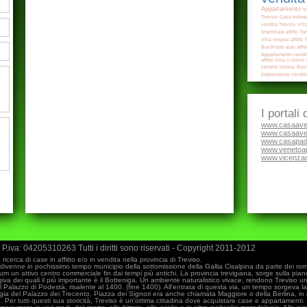
Appartamento ve
Treviso
Casa Indipe
vendita Treviso
Vill
bifamiliare affitto Tr
Villa singola affitto 
Box/Posto auto affit
Appartamento vendi
affitto
Villa o villino
vendita Verona
Box/
Indipendente vendit
Appartamento vendi
I portali
www.casaave
www.casaaver
www.casapad
www.venetoa
www.vicenzac
P.iva: 04205310263 Tutti i diritti sono riservati - Copyright 2011-2012
ricerca di case in affitto e/o in vendita nella provincia di Treviso.
divenne in pochissimo tempo municipio della sottomissione della Gallia Cisalpina da parte dei rom
um un attivo centro commerciale fin dai tempi più antichi. La provincia trevigiana, sorge sulla pianu
iva dei quali il più importante è il Botteniga. Un ambiente naturalistico vivace, rendono Treviso una
 Palazzo di Podestà, risalente al 1400. (fine 1400). All'entrata di questa via, un tempo sorgeva la
ggia del Palazzo dei Trecento. Piazza dei Signori era anche chiamata Maggiore o della Berlina, 
co. Per tutti questi sua storicità, Treviso è un'ottima cittadina dove acquistare case e appartamenti.