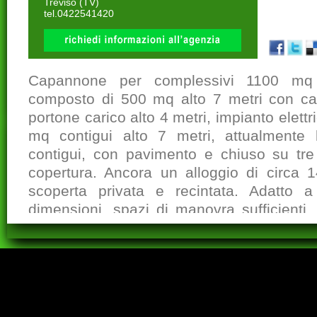
Treviso (TV)
tel.0422541420
Capannone per complessivi 1100 mq 
composto di 500 mq alto 7 metri con ca
portone carico alto 4 metri, impianto elettri
mq contigui alto 7 metri, attualmente 
vendita Treviso
Villa a schiera vendita Treviso
Appartamento vendita Treviso
Vil
contigui, con pavimento e chiuso su tre 
Indipendente vendita Treviso
Villa bifamiliare vendita Treviso
Magazzino vendita Treviso
Villa a schiera affitto Treviso
Casa Ind
Box/Posto auto vendita Treviso
Magazzino affitto Treviso
affitto
Villa singola affitto Treviso
Villa o villino affitto Treviso
Villa o 
copertura. Ancora un alloggio di circa 1
affitto
Villa a schiera vendita
Magazzino vendita
Appartamento vendita
Magazzino affitto
Villa o villino affitto
affitto Treviso
Appa
bifamiliare vendita
Villa singola affitto
vendita Verona
Box/Posto auto affitto
Villa bifamiliare affitto
Box/Posto auto vendita
Casa 
vendita Verona
affitto Verona
Appartamento vendita Verona
scoperta privata e recintata. Adatto 
dimensioni, spazi di manovra sufficienti. 
frazionata da concordare. Per info CAR
45.