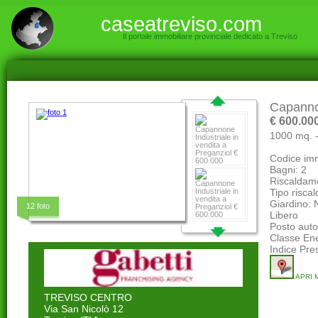
caseatreviso.com
Il portale immobiliare provinciale dedicato a Treviso
NESSUNA RICERCA EFFETTUATA
Capannon
€ 600.00
1000 mq.
Codice im
Bagni: 2
Riscaldam
Tipo riscal
Giardino: 
12 foto
Libero
Posto auto
Classe En
Indice Pre
APRI 
TREVISO CENTRO
Via San Nicolò 12