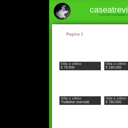
caseatrev
Il portale immobiliare
Pagina 1
Villa o villino
Villa o villino
€ 79.000
€ 180.000
Villa o villino
Villa o villino
Trattative riservate
€ 760.000