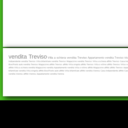
vendita Treviso
Villa a schiera vendita Treviso
Appartamento vendita Treviso
Vil
Indipendente vendita Treviso
Villa bifamiliare vendita Treviso
Magazzino vendita Treviso
Villa a schiera affitto Treviso
Casa Ind
Box/Posto auto vendita Treviso
Magazzino affitto Treviso
affitto
Villa singola affitto Treviso
Villa o villino affitto Treviso
Villa o 
affitto
Villa a schiera vendita
Magazzino vendita
Appartamento vendita
Villa o villino affitto
Magazzino affitto
affitto Treviso
Appa
bifamiliare vendita
Villa singola affitto
Box/Posto auto affitto
Villa bifamiliare affitto
vendita Verona
Casa Indipendente affitto
Cas
vendita Verona
affitto Verona
Appartamento vendita Verona