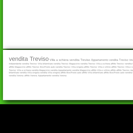
vendita Treviso
Villa a schiera vendita Treviso
Appartamento vendita Treviso
Vil
Indipendente vendita Treviso
Villa bifamiliare vendita Treviso
Magazzino vendita Treviso
Villa a schiera affitto Treviso
vendita
affitto
Magazzino affitto Treviso
Box/Posto auto vendita Treviso
Villa singola affitto Treviso
Villa o villino affitto Treviso
Villa o 
Treviso
Villa a schiera vendita
Magazzino vendita
Appartamento vendita
Magazzino affitto
Villa o villino affitto
affitto Treviso
Ap
bifamiliare vendita
Villa singola vendita
Villa singola affitto
Box/Posto auto affitto
Villa bifamiliare affitto
Box/Posto auto vendita
vendita Verona
affitto Verona
Appartamento vendita Verona