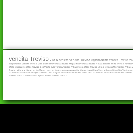
vendita Treviso
Villa a schiera vendita Treviso
Appartamento vendita Treviso
Vil
Indipendente vendita Treviso
Villa bifamiliare vendita Treviso
Magazzino vendita Treviso
Villa a schiera affitto Treviso
vendita
affitto
Magazzino affitto Treviso
Box/Posto auto vendita Treviso
Villa singola affitto Treviso
Villa o villino affitto Treviso
Villa o 
Treviso
Villa a schiera vendita
Magazzino vendita
Appartamento vendita
Magazzino affitto
Villa o villino affitto
affitto Treviso
Ap
bifamiliare vendita
Villa singola vendita
Villa singola affitto
Box/Posto auto affitto
Villa bifamiliare affitto
Box/Posto auto vendita
vendita Verona
affitto Verona
Appartamento vendita Verona