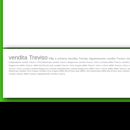
vendita Treviso
Villa a schiera vendita Treviso
Appartamento vendita Treviso
Vil
Indipendente vendita Treviso
Villa bifamiliare vendita Treviso
Magazzino vendita Treviso
Villa a schiera affitto Treviso
vendita
Magazzino affitto Treviso
affitto
Box/Posto auto vendita Treviso
Villa singola affitto Treviso
Villa o villino affitto Treviso
Villa o 
Treviso
Villa a schiera vendita
Magazzino vendita
Appartamento vendita
Magazzino affitto
Villa o villino affitto
affitto Treviso
Ap
bifamiliare vendita
Villa singola vendita
Villa singola affitto
Box/Posto auto affitto
Villa bifamiliare affitto
Box/Posto auto vendita
vendita Verona
affitto Verona
Appartamento vendita Verona