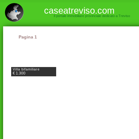
caseatreviso.com
Il portale immobiliare provinciale dedicato a Treviso
Pagina 1
Villa bifamiliare
€ 1.300