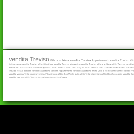
vendita Treviso
Villa a schiera vendita Treviso
Appartamento vendita Treviso
Vil
Indipendente vendita Treviso
Villa bifamiliare vendita Treviso
Magazzino vendita Treviso
Villa a schiera affitto Treviso
vendita
Box/Posto auto vendita Treviso
Magazzino affitto Treviso
affitto
Villa singola affitto Treviso
Villa o villino affitto Treviso
Villa o 
Treviso
Villa a schiera vendita
Magazzino vendita
Appartamento vendita
Magazzino affitto
Villa o villino affitto
affitto Treviso
Vi
vendita Verona
Villa singola vendita
Villa singola affitto
Box/Posto auto affitto
Villa bifamiliare affitto
Box/Posto auto vendita
Cas
vendita Verona
affitto Verona
Appartamento vendita Verona