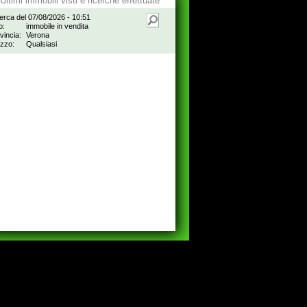
Ultimi immobili visti e ricerche effettuate
erca del 07/08/2026 - 10:51
o:
immobile in vendita
vincia:
Verona
zzo:
Qualsiasi