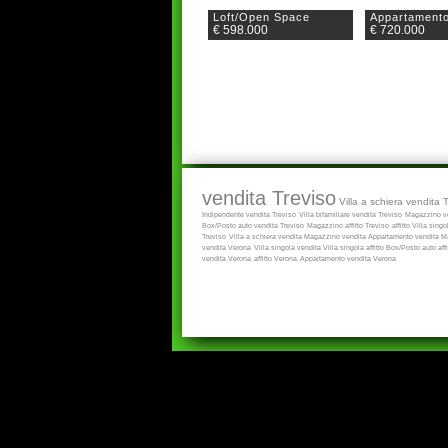
Loft/Open Space
Appartament
€ 598.000
€ 720.000
vendita Treviso
Villa a schiera vendita 
Indipendente vendita Treviso
Villa bifamiliare vendita Treviso
Magazzino ve
Box/Posto auto vendita Treviso
Magazzino affitto Treviso
affitto
Villa singol
Treviso
Villa a schiera vendita
Magazzino vendita
Appartamento vendita
Ma
vendita Verona
Villa singola vendita
Villa singola affitto
Box/Posto auto aff
vendita Verona
affitto Verona
Appartamento vendita Verona