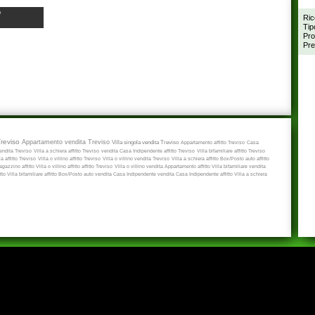
o
Ric
Tip
Pro
Pre
Treviso
Appartamento vendita Treviso
Villa singola vendita Treviso
Appartamento affitto Treviso
Casa
ndita Treviso
Villa a schiera affitto Treviso
vendita
Casa Indipendente affitto Treviso
Villa bifamiliare affitto Treviso
a affitto Treviso
Villa o villino affitto Treviso
Villa o villino vendita Treviso
Villa a schiera affitto
Box/Posto auto affitto
gazzino affitto
Villa o villino affitto
affitto Treviso
Villa o villino vendita
Appartamento affitto
Villa bifamiliare vendita
itto
Villa bifamiliare affitto
Box/Posto auto vendita
Casa Indipendente vendita
Casa Indipendente affitto
Villa a schiera