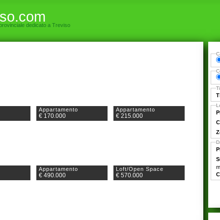
iso.com
 provinciale dedicato a Treviso
C
C
T
T
L
Appartamento
Appartamento
P
€ 170.000
€ 215.000
C
Z
D
P
S
m
Appartamento
Loft/Open Space
C
€ 490.000
€ 570.000