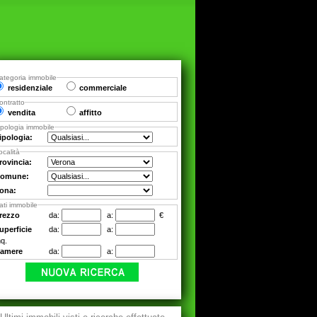
ategoria immobile
residenziale
commerciale
ontratto
vendita
affitto
ipologia immobile
ipologia:
ocalità
rovincia:
omune:
ona:
ati immobile
rezzo
da:
a:
€
uperficie
da:
a:
q.
amere
da:
a: