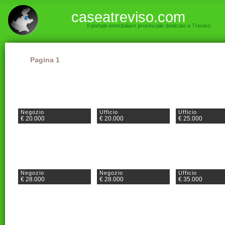
caseatreviso.com
Il portale immobiliare provinciale dedicato a Treviso
Pagina 1
Negozio
Ufficio
Ufficio
€ 20.000
€ 20.000
€ 25.000
Negozio
Negozio
Ufficio
€ 28.000
€ 28.000
€ 35.000