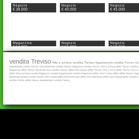
Negozio
Negozio
Negozio
€ 38.000
€ 40.000
€ 45.000
Magazzino
Negozio
Negozio
€ 54.000
€ 55.000
€ 58.000
vendita Treviso
Villa a schiera vendita Treviso
Appartamento vendita Treviso
Vil
Indipendente vendita Treviso
Villa bifamiliare vendita Treviso
Magazzino vendita Treviso
Villa a schiera affitto Treviso
vendita
Magazzino affitto Treviso
Box/Posto auto vendita Treviso
affitto
Villa singola affitto Treviso
Villa o villino affitto Treviso
Villa o 
affitto
Villa a schiera vendita
Magazzino vendita
Appartamento vendita
Magazzino affitto
Villa o villino affitto
affitto Treviso
Appa
bifamiliare vendita
vendita Verona
Villa singola affitto
Box/Posto auto affitto
Villa bifamiliare affitto
Casa Indipendente vendita
Ca
Bar
Ufficio
Negozio
vendita Verona
affitto Verona
Appartamento vendita Verona
€ 60.000
€ 65.000
€ 70.000
Negozio
Negozio
Negozio
€ 70.000
€ 70.000
€ 79.000