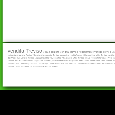
vendita Treviso
Villa a schiera vendita Treviso
Appartamento vendita Treviso
Vil
Indipendente vendita Treviso
Villa bifamiliare vendita Treviso
Magazzino vendita Treviso
Villa a schiera affitto Treviso
vendita
Box/Posto auto vendita Treviso
Magazzino affitto Treviso
affitto
Villa singola affitto Treviso
Villa o villino affitto Treviso
Villa o 
Treviso
Villa a schiera vendita
Magazzino vendita
Appartamento vendita
Magazzino affitto
Villa o villino affitto
affitto Treviso
Vi
vendita Verona
Villa singola vendita
Villa singola affitto
Box/Posto auto affitto
Villa bifamiliare affitto
Box/Posto auto vendita
Cas
vendita Verona
affitto Verona
Appartamento vendita Verona