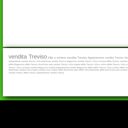
vendita Treviso
Villa a schiera vendita Treviso
Appartamento vendita Treviso
Vil
Indipendente vendita Treviso
Villa bifamiliare vendita Treviso
Magazzino vendita Treviso
Villa a schiera affitto Treviso
vendita
affitto
Magazzino affitto Treviso
Box/Posto auto vendita Treviso
Villa singola affitto Treviso
Villa o villino affitto Treviso
Villa o 
Treviso
Villa a schiera vendita
Magazzino vendita
Appartamento vendita
Magazzino affitto
affitto Treviso
Villa o villino affitto
Vi
bifamiliare vendita
Villa singola vendita
Villa singola affitto
Box/Posto auto affitto
Villa bifamiliare affitto
Box/Posto auto vendita
vendita Verona
affitto Verona
Appartamento vendita Verona