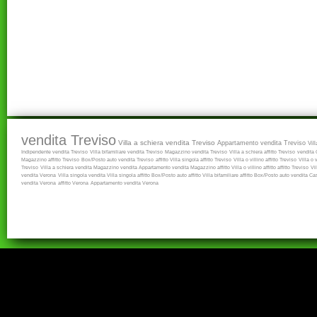
vendita Treviso
Villa a schiera vendita Treviso
Appartamento vendita Treviso
Vil
Indipendente vendita Treviso
Villa bifamiliare vendita Treviso
Magazzino vendita Treviso
Villa a schiera affitto Treviso
vendita
Magazzino affitto Treviso
Box/Posto auto vendita Treviso
affitto
Villa singola affitto Treviso
Villa o villino affitto Treviso
Villa o 
Treviso
Villa a schiera vendita
Magazzino vendita
Appartamento vendita
Magazzino affitto
Villa o villino affitto
affitto Treviso
Vi
vendita Verona
Villa singola vendita
Villa singola affitto
Box/Posto auto affitto
Villa bifamiliare affitto
Box/Posto auto vendita
Cas
vendita Verona
affitto Verona
Appartamento vendita Verona