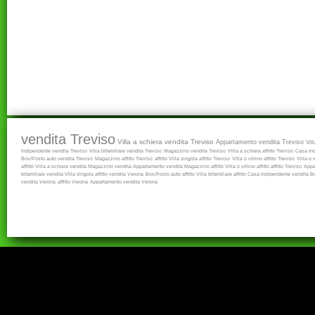
vendita Treviso
Villa a schiera vendita Treviso
Appartamento vendita Treviso
Vil
Indipendente vendita Treviso
Villa bifamiliare vendita Treviso
Magazzino vendita Treviso
Villa a schiera affitto Treviso
Casa Ind
Box/Posto auto vendita Treviso
Magazzino affitto Treviso
affitto
Villa singola affitto Treviso
Villa o villino affitto Treviso
Villa o 
affitto
Villa a schiera vendita
Magazzino vendita
Appartamento vendita
Magazzino affitto
Villa o villino affitto
affitto Treviso
Appa
bifamiliare vendita
Villa singola affitto
vendita Verona
Box/Posto auto affitto
Villa bifamiliare affitto
Casa Indipendente vendita
B
vendita Verona
affitto Verona
Appartamento vendita Verona