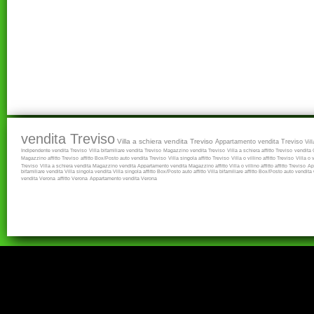
vendita Treviso
Villa a schiera vendita Treviso
Appartamento vendita Treviso
Vil
Indipendente vendita Treviso
Villa bifamiliare vendita Treviso
Magazzino vendita Treviso
Villa a schiera affitto Treviso
vendita
Magazzino affitto Treviso
affitto
Box/Posto auto vendita Treviso
Villa singola affitto Treviso
Villa o villino affitto Treviso
Villa o 
Treviso
Villa a schiera vendita
Magazzino vendita
Appartamento vendita
Magazzino affitto
Villa o villino affitto
affitto Treviso
Ap
bifamiliare vendita
Villa singola vendita
Villa singola affitto
Box/Posto auto affitto
Villa bifamiliare affitto
Box/Posto auto vendita
vendita Verona
affitto Verona
Appartamento vendita Verona