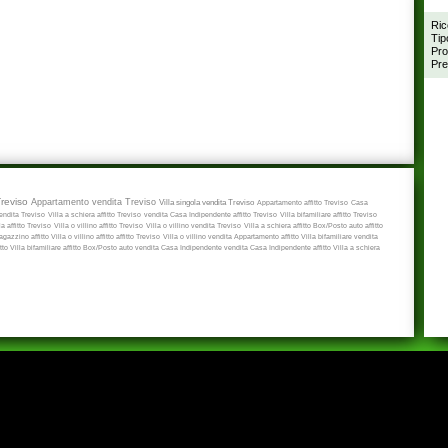
Ric
Tip
Pro
Pre
Treviso
Appartamento vendita Treviso
Villa singola vendita Treviso
Appartamento affitto Treviso
Casa
ndita Treviso
Villa a schiera affitto Treviso
vendita
Casa Indipendente affitto Treviso
Villa bifamiliare affitto Treviso
a affitto Treviso
Villa o villino affitto Treviso
Villa o villino vendita Treviso
Villa a schiera affitto
Box/Posto auto affitto
gazzino affitto
Villa o villino affitto
affitto Treviso
Villa o villino vendita
Appartamento affitto
Villa bifamiliare vendita
itto
Villa bifamiliare affitto
Box/Posto auto vendita
Casa Indipendente vendita
Casa Indipendente affitto
Villa a schiera