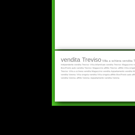
vendita Treviso
Villa a schiera vendita 
Indipendente vendita Treviso
Villa bifamiliare vendita Treviso
Magazzino ve
Box/Posto auto vendita Treviso
Magazzino affitto Treviso
affitto
Villa singol
Treviso
Villa a schiera vendita
Magazzino vendita
Appartamento vendita
Ma
vendita Verona
Villa singola vendita
Villa singola affitto
Box/Posto auto aff
vendita Verona
affitto Verona
Appartamento vendita Verona