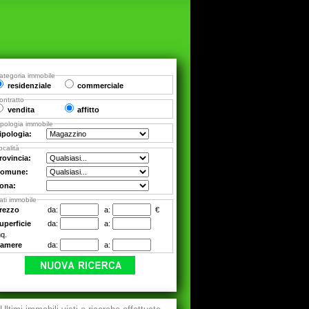
ategoria immobile
residenziale
commerciale
ontratto
vendita
affitto
ipologia immobile
ipologia:
ocalità
rovincia:
omune:
ona:
ati immobile
rezzo
da:
a:
€
uperficie
da:
a:
q.
amere
da:
a: