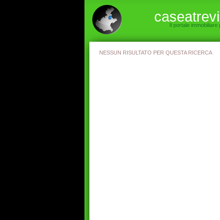
caseatrev
Il portale immobiliare
NESSUN RISULTATO PER QUESTA RICERCA