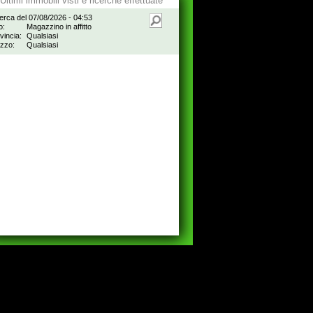
Ultimi immobili visti e ricerche effettuate
erca del 07/08/2026 - 04:53
o:
Magazzino in affitto
vincia:
Qualsiasi
zzo:
Qualsiasi