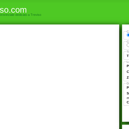
iso.com
 provinciale dedicato a Treviso
C
C
T
T
L
P
C
Z
D
P
S
m
C