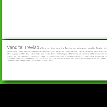
vendita Treviso
Villa a schiera vendita Treviso
Appartamento vendita Treviso
Vil
Indipendente vendita Treviso
Villa bifamiliare vendita Treviso
Magazzino vendita Treviso
Villa a schiera affitto Treviso
vendita
affitto
Magazzino affitto Treviso
Box/Posto auto vendita Treviso
Villa singola affitto Treviso
Villa o villino affitto Treviso
Villa o 
Treviso
Villa a schiera vendita
Magazzino vendita
Appartamento vendita
affitto Treviso
Magazzino affitto
Villa o villino affitto
Vi
bifamiliare vendita
Villa singola vendita
Villa singola affitto
Box/Posto auto affitto
Villa bifamiliare affitto
Box/Posto auto vendita
vendita Verona
affitto Verona
Appartamento vendita Verona