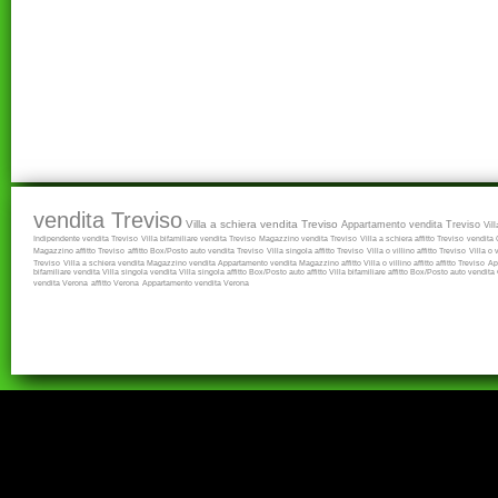
vendita Treviso
Villa a schiera vendita Treviso
Appartamento vendita Treviso
Vil
Indipendente vendita Treviso
Villa bifamiliare vendita Treviso
Magazzino vendita Treviso
Villa a schiera affitto Treviso
vendita
Magazzino affitto Treviso
affitto
Box/Posto auto vendita Treviso
Villa singola affitto Treviso
Villa o villino affitto Treviso
Villa o 
Treviso
Villa a schiera vendita
Magazzino vendita
Appartamento vendita
Magazzino affitto
Villa o villino affitto
affitto Treviso
Ap
bifamiliare vendita
Villa singola vendita
Villa singola affitto
Box/Posto auto affitto
Villa bifamiliare affitto
Box/Posto auto vendita
vendita Verona
affitto Verona
Appartamento vendita Verona