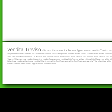
vendita Treviso
Villa a schiera vendita Treviso
Appartamento vendita Treviso
Vil
Indipendente vendita Treviso
Villa bifamiliare vendita Treviso
Magazzino vendita Treviso
Villa a schiera affitto Treviso
vendita
affitto
Magazzino affitto Treviso
Box/Posto auto vendita Treviso
Villa singola affitto Treviso
Villa o villino affitto Treviso
Villa o 
Treviso
Villa a schiera vendita
Magazzino vendita
Appartamento vendita
affitto Treviso
Villa o villino affitto
Magazzino affitto
Vi
bifamiliare vendita
Villa singola vendita
Villa singola affitto
Box/Posto auto affitto
Box/Posto auto vendita
Villa bifamiliare affitto
vendita Verona
affitto Verona
Appartamento vendita Verona