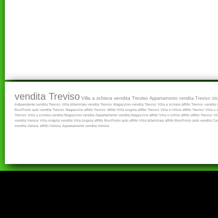
vendita Treviso
Villa a schiera vendita Treviso
Appartamento vendita Treviso
Vil
Indipendente vendita Treviso
Villa bifamiliare vendita Treviso
Magazzino vendita Treviso
Villa a schiera affitto Treviso
vendita
Box/Posto auto vendita Treviso
Magazzino affitto Treviso
affitto
Villa singola affitto Treviso
Villa o villino affitto Treviso
Villa o 
Treviso
Villa a schiera vendita
Magazzino vendita
Appartamento vendita
Magazzino affitto
Villa o villino affitto
affitto Treviso
Vi
vendita Verona
Villa singola vendita
Villa singola affitto
Box/Posto auto affitto
Villa bifamiliare affitto
Box/Posto auto vendita
Cas
vendita Verona
affitto Verona
Appartamento vendita Verona