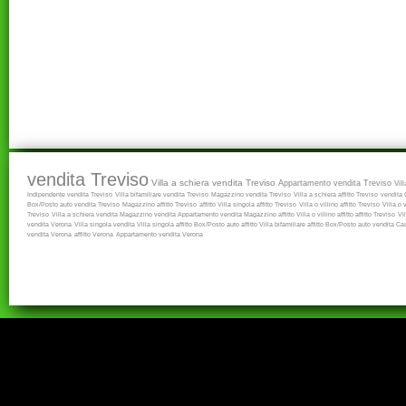
vendita Treviso
Villa a schiera vendita Treviso
Appartamento vendita Treviso
Vil
Indipendente vendita Treviso
Villa bifamiliare vendita Treviso
Magazzino vendita Treviso
Villa a schiera affitto Treviso
vendita
Box/Posto auto vendita Treviso
Magazzino affitto Treviso
affitto
Villa singola affitto Treviso
Villa o villino affitto Treviso
Villa o 
Treviso
Villa a schiera vendita
Magazzino vendita
Appartamento vendita
Magazzino affitto
Villa o villino affitto
affitto Treviso
Vi
vendita Verona
Villa singola vendita
Villa singola affitto
Box/Posto auto affitto
Villa bifamiliare affitto
Box/Posto auto vendita
Cas
vendita Verona
affitto Verona
Appartamento vendita Verona