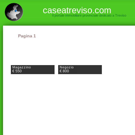
caseatreviso.com
Il portale immobiliare provinciale dedicato a Treviso
Pagina 1
Magazzino
Negozio
€ 550
€ 800