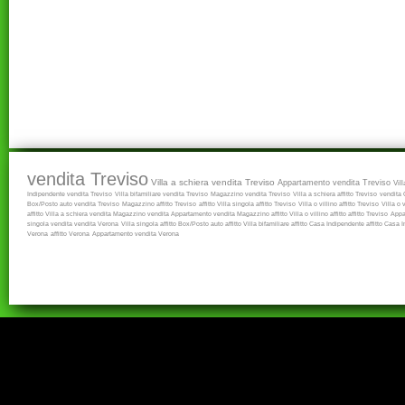
vendita Treviso
Villa a schiera vendita Treviso
Appartamento vendita Treviso
Vil
Indipendente vendita Treviso
Villa bifamiliare vendita Treviso
Magazzino vendita Treviso
Villa a schiera affitto Treviso
vendita
Box/Posto auto vendita Treviso
Magazzino affitto Treviso
affitto
Villa singola affitto Treviso
Villa o villino affitto Treviso
Villa o 
affitto
Villa a schiera vendita
Magazzino vendita
Appartamento vendita
Magazzino affitto
Villa o villino affitto
affitto Treviso
Appa
singola vendita
vendita Verona
Villa singola affitto
Box/Posto auto affitto
Villa bifamiliare affitto
Casa Indipendente affitto
Casa I
Verona
affitto Verona
Appartamento vendita Verona