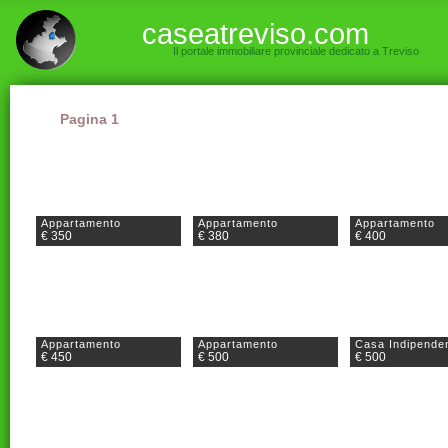
caseatreviso.com
Il portale immobiliare provinciale dedicato a Treviso
Pagina 1
Appartamento
Appartamento
Appartamento
€ 350
€ 380
€ 400
Appartamento
Appartamento
Casa Indipende
€ 450
€ 500
€ 500