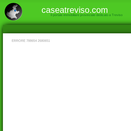
caseatreviso.com
Il portale immobiliare provinciale dedicato a Treviso
NESSUNA RICERCA EFFETTUATA
ERRORE 788654 2680651